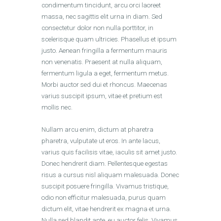
condimentum tincidunt, arcu orci laoreet
massa, nec sagittis elit urna in diam. Sed
consectetur dolor non nulla porttitor, in
scelerisque quam ultricies. Phasellus et ipsum
justo. Aenean fringilla a fermentum mauris
non venenatis. Praesent at nulla aliquam,
fermentum ligula a eget, fermentum metus.
Morbi auctor sed dui et rhoncus. Maecenas
varius suscipit ipsum, vitae et pretium est
mollis nec.
Nullam arcu enim, dictum at pharetra
pharetra, vulputate ut eros. In ante lacus,
varius quis facilisis vitae, iaculis sit amet justo.
Donec hendrerit diam. Pellentesque egestas
risus a cursus nisl aliquam malesuada. Donec
suscipit posuere fringilla. Vivamus tristique,
odio non efficitur malesuada, purus quam
dictum elit, vitae hendrerit ex magna et urna.
Nulla sed blandit ante, eu auctor felis. Vivamus