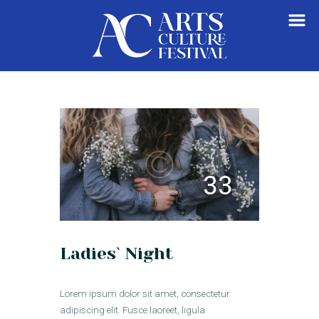
HOME
ABOUT
GET INVOLVED
VENDORS REGISTRATION
VIEW CART
33
Ladies` Night
Lorem ipsum dolor sit amet, consectetur
adipiscing elit. Fusce laoreet, ligula